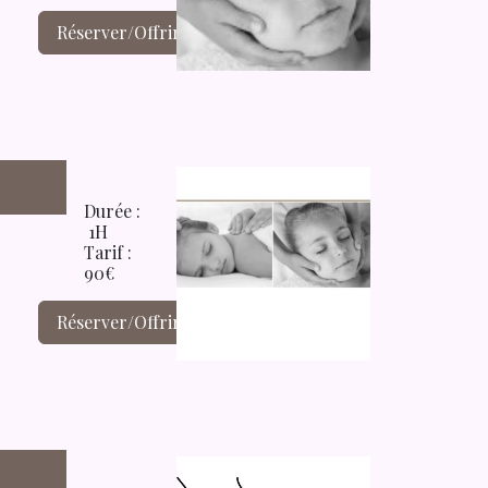
Réserver/Offrir
Durée :
1H
Tarif :
90€
Réserver/Offrir