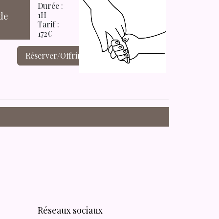
Durée :
1H
 de
Tarif :
172€
Réserver/Offrir
Réseaux sociaux