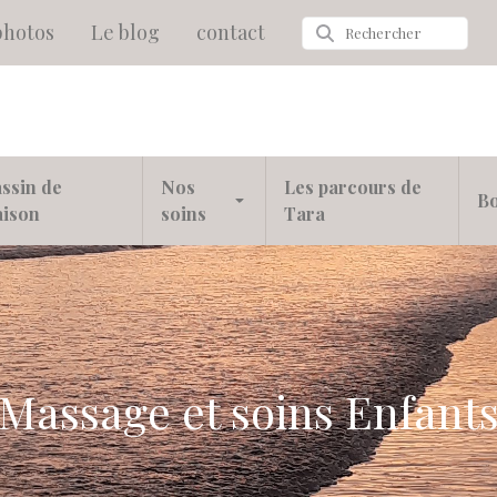
photos
Le blog
contact
ssin de
Nos
Les parcours de
Bo
aison
soins
Tara
Massage et soins Enfant