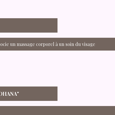
socie un massage corporel à un soin du visage
 OHANA"