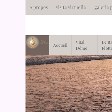
A propos
visite virtuelle
galerie 
Vital
Le Ba
Accueil
Dôme
Flott