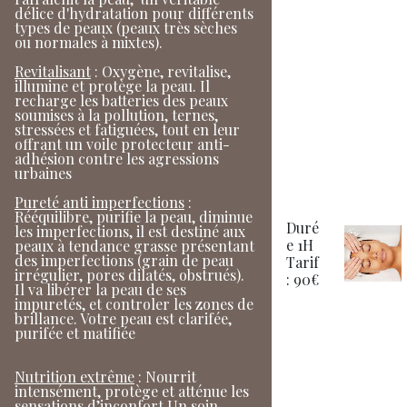
délice d'hydratation pour différents
types de peaux (peaux très sèches
ou normales à mixtes).
Revitalisant
: Oxygène, revitalise,
illumine et protège la peau. Il
recharge les batteries des peaux
soumises à la pollution, ternes,
stressées et fatiguées, tout en leur
offrant un voile protecteur anti-
adhésion contre les agressions
urbaines
Pureté anti imperfections
:
Rééquilibre, purifie la peau, diminue
Duré
les imperfections, il est destiné aux
e 1H
peaux à tendance grasse présentant
des imperfections (grain de peau
Tarif
irrégulier, pores dilatés, obstrués).
: 90€
Il va libérer la peau de ses
impuretés, et controler les zones de
brillance. Votre peau est clarifée,
purifée et matifiée
Nutrition extrême
: Nourrit
intensément, protège et atténue les
sensations d’inconfort.Un soin