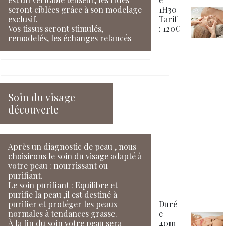
seront ciblées grâce à son modelage
1H30
exclusif.
Tarif
Vos tissus seront stimulés,
: 120€
remodelés, les échanges relancés
Soin du visage
découverte
Après un diagnostic de peau , nous
choisirons le soin du visage adapté à
votre peau : nourrissant ou
purifiant.
Le soin purifiant : Equilibre et
purifie la peau ,il est destiné à
purifier et protéger les peaux
Duré
normales à tendances grasse.
e
À la fin du soin votre peau sera
40m