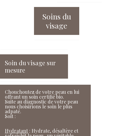
Soins du
visage
Soin du visage sur
mesure
Chouchoutez de votre peau en lui
offrant un soin certifié bio.
Suite au diagnostic de votre peau
nous choisirions le soin le plus
adpaté.
Soit :
Hydratant
: Hydrate, désaltère et
rafraîchit la peau, un véritable