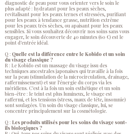
diagnostic de peau pour vous orienter vers le soin le
plus adapté : hydratant pour les peaux sèches,
revitalisant pour les peaux ternes et stressées, purifiant
pour les peaux à tendance grasse, nutrition extrême
pour les peaux très sèches, ou apaisant pour les peaux
sensibles. Si vous souhaitez découvrir nos soins sans vous
engager, le soin découverte de 40 minutes (60 €) est le
point d'entrée idéal.
Q :
Quelle est la différence entre le Kobido et un soin
du visage classique ?
R : Le Kobido est un massage du visage issu des
techniques ancestrales japonaises qui travaille à la fois
sur la peau (stimulation de la microcirculation, drainage,
raffermissement) et sur l'énergie du corps via les
méridiens. C'est à la fois un soin esthétique et un soin
bien-être : le teint est plus lumineux, le visage est
raffermi, et les tensions (stress, maux de tête, insomnie)
sont soulagées. Un soin du visage classique, lui, se
concentre principalement sur la cosmétologie.
Q :
Les produits utilisés pour les soins du visage sont-
ils biologiques ?
R : Oui, tous nos soins du visage sont réalisés avec des