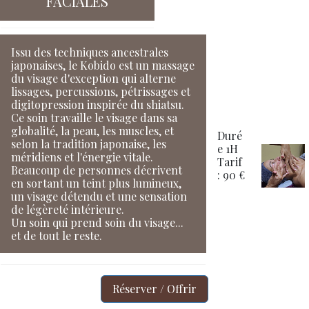
FACIALES
Issu des techniques ancestrales
japonaises, le Kobido est un massage
du visage d'exception qui alterne
lissages, percussions, pétrissages et
digitopression inspirée du shiatsu.
Ce soin travaille le visage dans sa
globalité, la peau, les muscles, et
Duré
selon la tradition japonaise, les
e 1H
méridiens et l'énergie vitale.
Tarif
Beaucoup de personnes décrivent
: 90 €
en sortant un teint plus lumineux,
un visage détendu et une sensation
de légèreté intérieure.
Un soin qui prend soin du visage...
et de tout le reste.
Réserver / Offrir