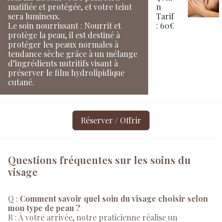
matifiée et protégée, et votre teint
n
sera lumineux.
Tarif
Le soin nourrissant : Nourrit et
: 60€
protège la peau, il est destiné à
protéger les peaux normales à
tendance sèche grâce à un mélange
d’ingrédients nutritifs visant à
préserver le film hydrolipidique
cutané.
Réserver / Offrir
Questions fréquentes sur les soins du
visage
Q :
Comment savoir quel soin du visage choisir selon
mon type de peau ?
R : À votre arrivée, notre praticienne réalise un