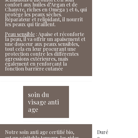
confort aux huiles d’Argan et de
Chanvre, riches en Oméga 3 et 6, qui
protège les peaux sèches.
Réparateur et relipidant, il nourrit
les peaux qui tiraillent.
Peau sensible
: Apaise et réconforte
la peau, il va offrir un apaisement et
une douceur aux peaux sensibles,
tout cela en leur procurant une
protection contre les différentes
agressions extérieures, mais
également en renforçant la
fonction barrière cutanée
soin du
visage anti
age
Notre soin anti age certifié bio,
Duré
est un véritable tenseur, les rides
e