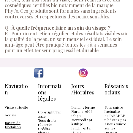
cosmétiques certifiés bio notamment de la marque
Phyt's. Ces produits sont formulés sans ingrédients
controversés et respectueux des peaux sensibles.
Q :
À quelle fréquence faire un soin du visage ?
R : Pour un entretien régulier et des résultats visibles sur
la qualité de la peau, un soin mensuel est idéal. Le soin
anti-âge peut être pratiqué toutes les 3 à 4 semaines
pour un effet tenseur progressif et durable.
Navigatio
Informati
Jours
Réseaux s
n
ons
/Horaires
ociaux
légales
Visite virtuelle
Lundi : fermé
Pour suivre
Mardi : 9H à
l'actualité
Copyright Tar
Accueil
18h30
deTARANAE
anae
Mercredi : 9H
n'hésitez pas
Tous droits
Bassin de
à 18h30
à nous suivre
réservés
Flottaison
Jeudi : 9H à
sur les
Crédits
18h30
réseaux
photos