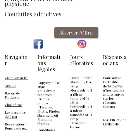
physique
Conduites addictives
Réserver /Offrir
Navigatio
Informati
Jours
Réseaux s
n
ons
/Horaires
ociaux
légales
Visite virtuelle
Lundi : fermé
Pour suivre
Mardi : 9H à
l'actualité
Copyright Tar
Accueil
18h30
deTARANAE
anae
Mercredi : 9H
n'hésitez pas
Tous droits
Bassin de
à 18h30
à nous suivre
réservés
Flottaison
Jeudi : 9H à
sur les
Crédits
18h30
réseaux
photos
Vital dôme
Vendredi : 9H
sociaux :
: Taranae,
à 18h30
Phyt's, Photos
Les parcours
Samedi : 9H à
libre de droit
de Tara
18h30
Mentions
FACEBOOK
/
/
Dimanche :
légales
Réservation /
LINKEDIN
fermé
Bons cadeaux
Conditions