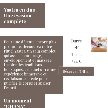
Yaatra en duo -
Une évasion
complète
Durée
Pour une détente encore plus
profonde, découvrez notre
2H
rituel Yaatra, un soin complet
Tarif :
qui associe gommage,
enveloppement et massage.
344 €
Inspiré des traditions
holistiques, ce rituel offre une
Réserver/Offrir
expérience immersive et
revitalisante, idéale pour
purifier le corps et apaiser
l'esprit
Un moment
"OHANA"