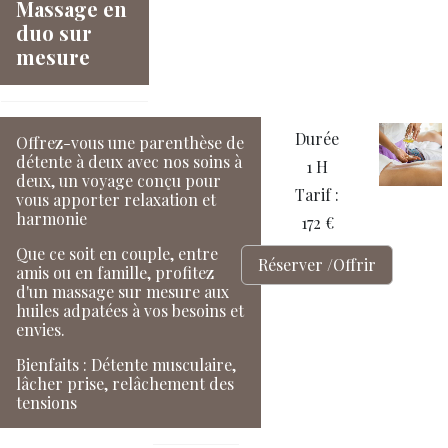
Massage en
duo sur
mesure
Durée
Offrez-vous une parenthèse de
détente à deux avec nos soins à
1 H
deux, un voyage conçu pour
Tarif :
vous apporter relaxation et
harmonie
172 €
Que ce soit en couple, entre
Réserver /Offrir
amis ou en famille, profitez
d'un massage sur mesure aux
huiles adpatées à vos besoins et
envies.
Bienfaits : Détente musculaire,
lâcher prise, relâchement des
tensions